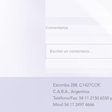
Comentarios
Escribir un comentario...
2do Simposio Virtual PBM-
ROTEM LATAM - Sesión 9 -
Casos Clínicos
Estomba 288, C1427COF,
C.A.B.A., Argentina.
Teléfono/Fax: 54 11 2150 6550 y 
Móvil 54 11 2497 4666