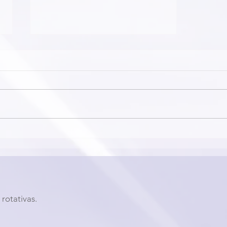
2nd Virtual Symposium PBM-
ROTEM LATAM - 9th Session -
Clinical Cases
rotativas.