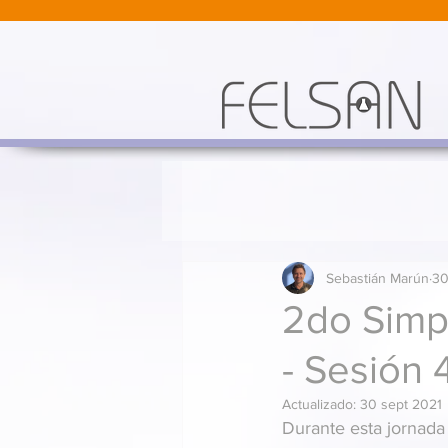
Sebastián Marún
30
2do Simp
- Sesión 
Actualizado:
30 sept 2021
Durante esta jornada 