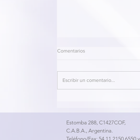
Comentarios
Escribir un comentario...
2do Simposio Virtual PBM-
ROTEM LATAM - Sesión 9 -
Casos Clínicos
Estomba 288, C1427COF,
C.A.B.A., Argentina.
Teléfono/Fax: 54 11 2150 6550 y 