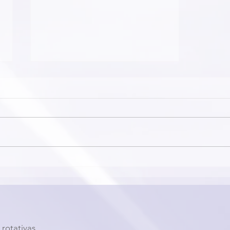
2nd Virtual Symposium PBM-
ROTEM LATAM - 9th Session -
Clinical Cases
rotativas.