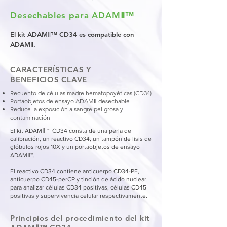
Desechables para ADAMⅡ™
El kit ADAMⅡ™ CD34 es compatible con
ADAMⅡ.
CARACTERÍSTICAS Y
BENEFICIOS CLAVE
Recuento de células madre hematopoyéticas (CD34)
Portaobjetos de ensayo ADAMⅡ desechable
Reduce la exposición a sangre peligrosa y
contaminación
El kit ADAMⅡ ™ CD34 consta de una perla de
calibración, un reactivo CD34, un tampón de lisis de
glóbulos rojos 10X y un portaobjetos de ensayo
ADAMⅡ™.
El reactivo CD34 contiene anticuerpo CD34-PE,
anticuerpo CD45-perCP y tinción de ácido nuclear
para analizar células CD34 positivas, células CD45
positivas y supervivencia celular respectivamente.
Principios del procedimiento del kit