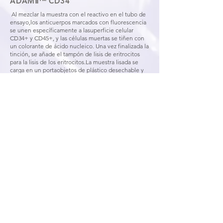
ADAMⅡ™ CD34
Al mezclar la muestra con el reactivo en el tubo de
ensayo,los anticuerpos marcados con fluorescencia
se unen específicamente a lasuperficie celular
CD34+ y CD45+, y las células muertas se tiñen con
un colorante de ácido nucleico. Una vez finalizada la
tinción, se añade el tampón de lisis de eritrocitos
para la lisis de los eritrocitos.La muestra lisada se
carga en un portaobjetos de plástico desechable y
este se coloca en la platina de precisión del
instrumento ADAMⅡ™.
ventas@felsan.com.ar
Estomba 288, C1427COF,
C.A.B.A., Argentina.
Teléfono/Fax:
54 11 2150 6550
y rotativas.
Móvil
54 11 2497 4666