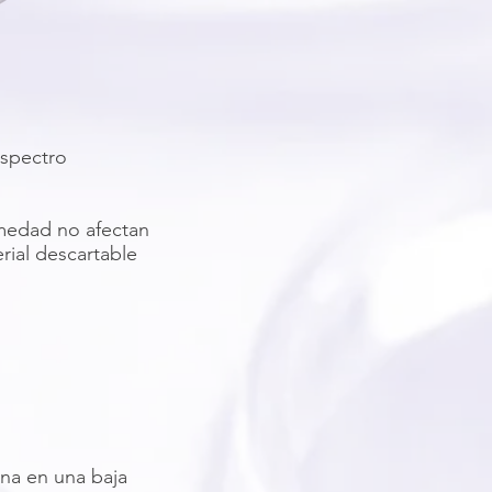
spectro
umedad no afectan
ial descartable
na en una baja