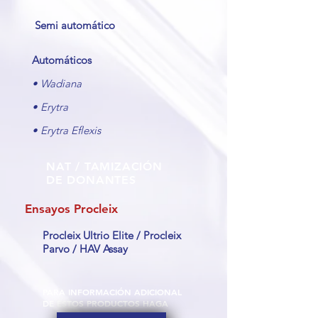
Semi automático ​
Automáticos
• Wadiana
• Erytra
• Erytra E
flexis
NAT / TAMIZACIÓN
DE DONANTES
Ensayos Procleix
Procleix Ultrio Elite / Procleix
Parvo / HAV Assay
PARA INFORMACIÓN ADICIONAL
DE ESTOS PRODUCTOS HAGA