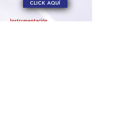
CLICK AQUÍ
Instrumentación
Procleix Panther ART
Procleix Xpress System
Software
Procleix NAT Manager
Software
ventas@felsan.com.ar
Estomba 288, C1427COF,