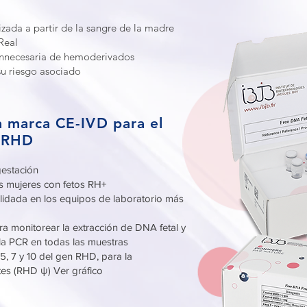
izada a partir de la sangre de la madre
Real
 innecesaria de hemoderivados
su riesgo asociado
 la marca CE-IVD para el
l RHD
estación
las mujeres con fetos RH+
validada en los equipos de laboratorio más
ra monitorear la extracción de DNA fetal y
e la PCR en todas las muestras
 5, 7 y 10 del gen RHD, para la
ntes (RHD ψ) Ver gráfico